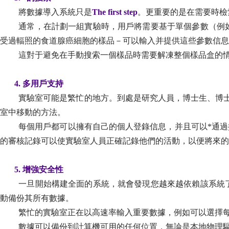
將數據導入系統只是
The first step
。更重要的是在需要時檢
通常，在計劃一組實驗時，用戶將需要基于單個參數（例如
受過輻照的食道腺癌細胞的樣品－可以輸入并提供這些參數信息
這對于避免在手動搜索一個樣品時需要解凍整個樣品盒的情況
4.
多用戶支持
實驗室可能是繁忙的地方。到處是研究人員，博士生、博
室中移動的方法。
每個用戶都可以擁有自己的個人登錄信息，并且可以*通過
的審核記錄可以使實驗室人員正確記錄他們的活動，以便將來的
5. 增強安全性
一旦開始構建全面的系統，就會發現您越來越依賴該系統
動備份其所有數據。
繁忙的實驗室正在以高速率輸入重要數據，例如可以選擇每
數據可以備份到計算機可用的任何位置，無論是本地物理驅