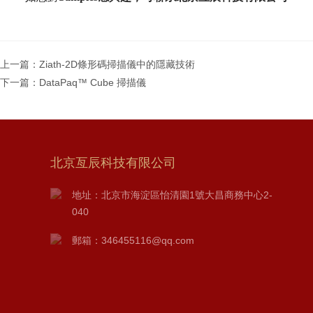
上一篇：
Ziath-2D條形碼掃描儀中的隱藏技術
下一篇：
DataPaq™ Cube 掃描儀
北京亙辰科技有限公司
地址：北京市海淀區怡清園1號大昌商務中心2-
040
郵箱：346455116@qq.com