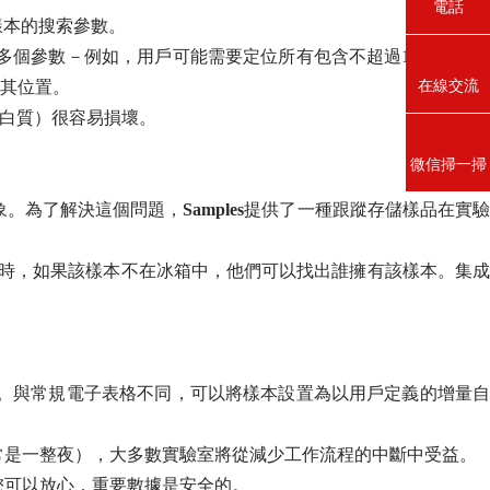
電話
樣本的搜索參數。
個參數－例如，用戶可能需要定位所有包含不超過10年且未接
在線交流
其位置。
蛋白質）很容易損壞。
微信掃一掃
象。為了解決這個問題，
Samples
提供了一種跟蹤存儲樣品在實
本時，如果該樣本不在冰箱中，他們可以找出誰擁有該樣本。集成
。與常規電子表格不同，可以將樣本設置為以用戶定義的增量自
常是一整夜），大多數實驗室將從減少工作流程的中斷中受益。
您可以放心，重要數據是安全的。