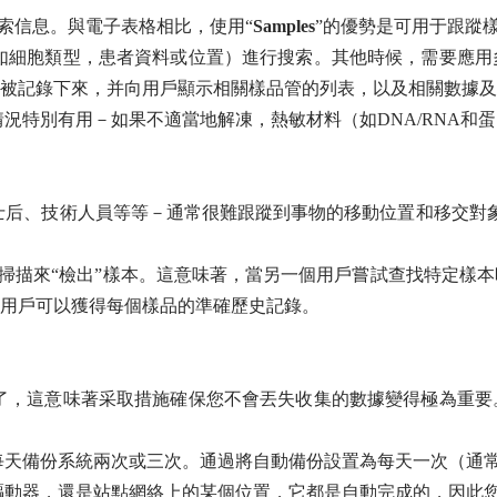
索信息。與電子表格相比，使用“
Samples
”的優勢是可用于跟蹤
細胞類型，患者資料或位置）進行搜索。其他時候，需要應用多
被記錄下來，并向用戶顯示相關樣品管的列表，以及相關數據及
特別有用－如果不適當地解凍，熱敏材料（如DNA/RNA和
士后、技術人員等等－通常很難跟蹤到事物的移動位置和移交對
掃描來“檢出”樣本。這意味著，當另一個用戶嘗試查找特定樣
用戶可以獲得每個樣品的準確歷史記錄。
了，這意味著采取措施確保您不會丟失收集的數據變得極為重要
天備份系統兩次或三次。通過將自動備份設置為每天一次（通
動器，還是站點網絡上的某個位置，它都是自動完成的，因此