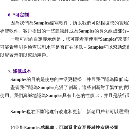
6.
*可定制
因為我們為
Samples
編寫軟件，所以我們可以根據您的實驗
專屬軟件。客戶提出的一些建議終成為
Samples
的長久組成部分
一種可能的自定義示例是，您可能希望使用“
Samples
”來
可能希望能夠檢查試劑水平是否正在降低－
Samples
可以幫助您
以配置示例以幫助用戶。
7.
降低成本
Samples
的目的是使您的生活更輕松，并且我們認為降低成
盡管我們認為
Samples
充滿了創新，這些創新對于繁忙的實
使用。我們真誠地認為
Samples
具有出色的性價比，并且是該行
Samples
也在不斷地進行改進和更新，新老用戶都可以選擇
如您對
Samples感興趣，可聯系北京亙辰科技有限公司