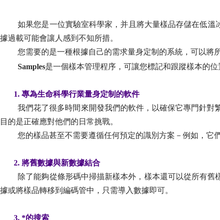
如果您是一位實驗室科學家，并且將大量樣品存儲在低溫冰
據過載可能會讓人感到不知所措。
您需要的是一種根據自己的需求量身定制的系統，可以將
Samples
是一個樣本管理程序，可讓您標記和跟蹤樣本的位
1. 專為生命科學行業量身定制的軟件
我們花了很多時間來開發我們的軟件，以確保它專門針對
目的是正確應對他們的日常挑戰。
您的樣品甚至不需要遵循任何預定的識別方案－例如，它們
2. 將舊數據與新數據結合
除了能夠從條形碼中掃描新樣本外，樣本還可以從所有舊
據或將樣品轉移到編碼管中，只需導入數據即可。
3. *的搜索